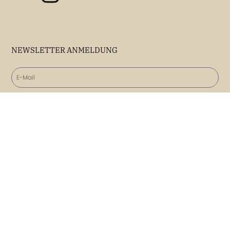
NEWSLETTER ANMELDUNG
Mit Absenden des Formulars willigen Sie in den Erhalt des
Newsletters ein.
Unsere Datenschutzerklärung
.
ANMELDEN
KONTAKT
Reisebüro Rita Unger e.K.
Grietgasse 10