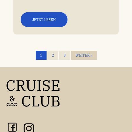
JETZT LESEN
1
2
3
WEITER »