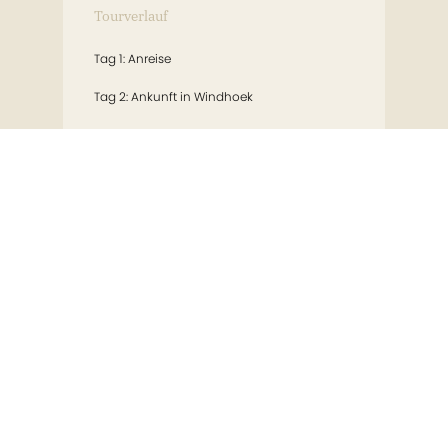
Tourverlauf
Tag 1: Anreise
Tag 2: Ankunft in Windhoek
Tag 3: Okahandja – AfriCat
Tag 4: Waterberg – Etosha-Nationalpark
Tag 5-6: Safari im Etosha-Nationalpark
Tag 7: Besuch der Himba – Damaraland
Tag 8: Twyfelfontein – Besuch der Damara –
Brandberg
Tag 9: Uis – Tracking von Wüstenelefanten
Tag 10: Besuch der San – Swakopmund
Tag 11: Swakopmund – Ausflug nach
Sandwich Harbour