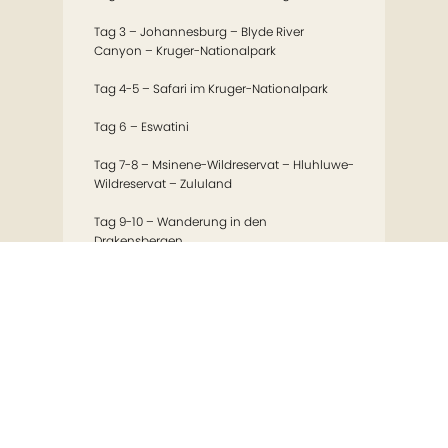
Tag 3 – Johannesburg – Blyde River
Canyon – Kruger-Nationalpark
Tag 4-5 – Safari im Kruger-Nationalpark
Tag 6 – Eswatini
Tag 7-8 – Msinene-Wildreservat – Hluhluwe-
Wildreservat – Zululand
Tag 9-10 – Wanderung in den
Drakensbergen
Tag 11-12 – Eastern Cape: Küste und
Sandstrände
Tag 13 – Safari im Addo-Elephant-
Nationalpark
Tag 14-15 – Garden Rote: Knysna –
Tsitsikamma Nationalpark